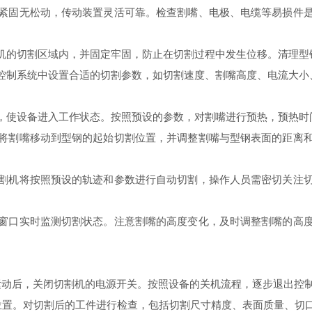
固无松动，传动装置灵活可靠。检查割嘴、电极、电缆等易损件是
的切割区域内，并固定牢固，防止在切割过程中发生位移。清理型
制系统中设置合适的切割参数，如切割速度、割嘴高度、电流大小
设备进入工作状态。按照预设的参数，对割嘴进行预热，预热时间
割嘴移动到型钢的起始切割位置，并调整割嘴与型钢表面的距离和
机将按照预设的轨迹和参数进行自动切割，操作人员需密切关注切
口实时监测切割状态。注意割嘴的高度变化，及时调整割嘴的高度
动后，关闭切割机的电源开关。按照设备的关机流程，逐步退出控制
置。对切割后的工件进行检查，包括切割尺寸精度、表面质量、切口