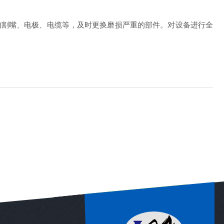
割嘴、电极、电缆等，及时更换磨损严重的部件。对设备进行全