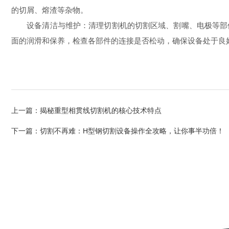
的切屑、熔渣等杂物。
设备清洁与维护：清理切割机的切割区域、割嘴、电极等部件
面的润滑和保养，检查各部件的连接是否松动，确保设备处于良
上一篇：
揭秘重型相贯线切割机的核心技术特点
下一篇：
切割不再难：H型钢切割设备操作全攻略，让你事半功倍！