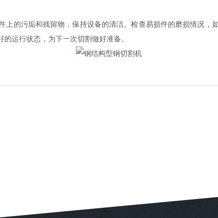
上的污垢和残留物，保持设备的清洁。检查易损件的磨损情况，如
好的运行状态，为下一次切割做好准备。