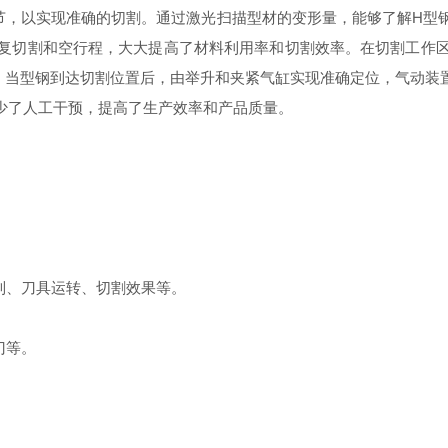
，以实现准确的切割。通过激光扫描型材的变形量，能够了解H型钢
复切割和空行程，大大提高了材料利用率和切割效率。在切割工作
，当型钢到达切割位置后，由举升和夹紧气缸实现准确定位，气动装置
少了人工干预，提高了生产效率和产品质量。
制、刀具运转、切割效果等。
门等。