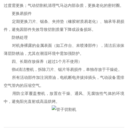
过度需更换；气动切割机清理气马达内部杂质，更换老化的密封圈。
更换易损件
定期更换刀片、锯条、夹持垫（橡胶材质易老化）、轴承等易损
件，避免因部件失效导致切割质量下降或设备损坏。
防锈处理
对机身裸露的金属表面（如工作台、未喷漆部件），清洁后涂抹
薄层防锈油，尤其在潮湿环境中需加强防护。
四、长期存放保养（超过1个月不使用）
彻d清洁整机，拆除刀片、锯片等易损件，单独存放于干燥处。
所有活动部件加注润滑油，电机断电并拔掉插头，气动设备需排
空气管内的压缩空气。
用防尘罩覆盖整机，放置在干燥、通风、无腐蚀性气体的环境
中，避免阳光直射或高温烘烤。