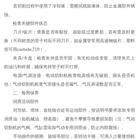
若切割过程中使用了冷却液，需擦拭残留液体，防止金属部件锈
蚀。
检查关键部件状态
刀片/锯片：查看是否有裂纹、崩齿或过度磨损，若有需及时更
换（不同材质的管子对应不同刀片，如金属管常用高速钢锯片，塑料
管可用carbide刀片）。
夹具/卡盘：检查夹持是否牢固，有无松动或变形，清理夹爪上
的油污和碎屑，确保夹持管子时不打滑。
电源/气源连接：电动切割机检查电源线有无破损、插头是否松
动；气动切割机检查气管接头是否漏气，气压表读数是否正常。
二、每周保养
润滑活动部件
对导轨、滑块、齿轮啮合处等运动部件，按说明书要求添加专用
润滑油（如机械油、锂基脂），避免干摩擦导致磨损加剧（注：气动
切割机的气阀、气缸需添加气动专用润滑油，防止内部腐蚀）。
手动操作的摇柄、旋钮等部位，若转动卡顿，可滴入少量缝纫机