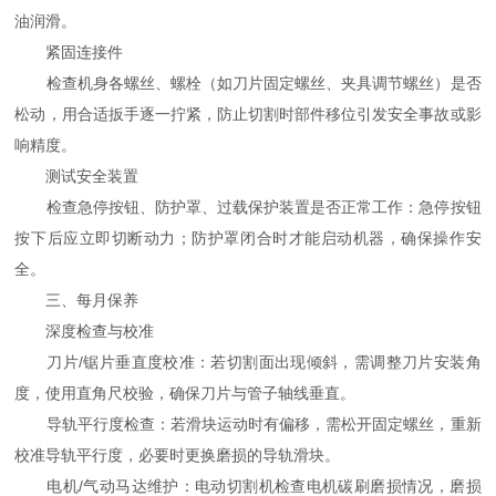
油润滑。
紧固连接件
检查机身各螺丝、螺栓（如刀片固定螺丝、夹具调节螺丝）是否
松动，用合适扳手逐一拧紧，防止切割时部件移位引发安全事故或影
响精度。
测试安全装置
检查急停按钮、防护罩、过载保护装置是否正常工作：急停按钮
按下后应立即切断动力；防护罩闭合时才能启动机器，确保操作安
全。
三、每月保养
深度检查与校准
刀片/锯片垂直度校准：若切割面出现倾斜，需调整刀片安装角
度，使用直角尺校验，确保刀片与管子轴线垂直。
导轨平行度检查：若滑块运动时有偏移，需松开固定螺丝，重新
校准导轨平行度，必要时更换磨损的导轨滑块。
电机/气动马达维护：电动切割机检查电机碳刷磨损情况，磨损