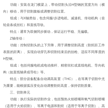
功能：安装在龙门横梁上，带动切割头沿H型钢的宽度方向（横
向）移动，用于切割腹板或调整切割位置。
组成：与X轴类似，包含伺服/步进电机、减速机、传动机构（齿
轮齿条或丝杠）和直线导轨。
特点：通常为双侧同步驱动，保证运行平稳、无偏载。
Z轴传动：
功能：控制切割头的上下升降，用于调整切割高度（割炬距工件
表面的距离）、实现自动穿孔和切割结束后的抬枪、适应不同厚度的
H型钢。
组成：包括伺服电机或电动推杆、精密丝杠或直线电机、导向机
构（如直线轴承或导柱）等。
特点：部分设备配备自动调高装置（THC），在等离子切割中尤
为重要，能根据弧压变化自动调整割炬高度，保持切割质量。
三、切割单元
功能：执行实际的切割作业，包括预热火焰喷嘴和氧气切割喷嘴
（适用于火焰切割）、等离子电源和割炬（适用于等离子切割）、高