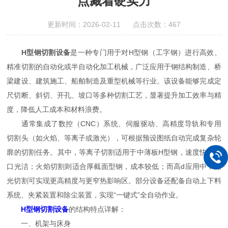
点藏着硬实力
更新时间：2026-02-11 点击次数：467
H型钢切割设备
是一种专门用于对H型钢（工字钢）进行高效、
精准切割的自动化或半自动化加工机械，广泛应用于钢结构制造、桥
梁建设、建筑施工、船舶制造及重型机械等行业。该设备能够完成定
尺切断、斜切、开孔、坡口等多种切割工艺，显著提升加工效率与精
度，降低人工成本和材料浪费。
通常集成了数控（CNC）系统、伺服驱动、高精度导轨和专用
切割头（如火焰、等离子或激光），可根据预设图纸自动完成复杂轮
廓的切割任务。其中，等离子切割适用于中薄板H型钢，速度快、切
口光洁；火焰切割则适合厚截面型钢，成本较低；而高d应用中，激
光切割可实现更高精度与更窄热影响区。部分设备还配备自动上下料
系统、夹紧装置和除尘装置，实现“一键式”全自动作业。
H型钢切割设备
的结构特点详解：
一、机架与床身