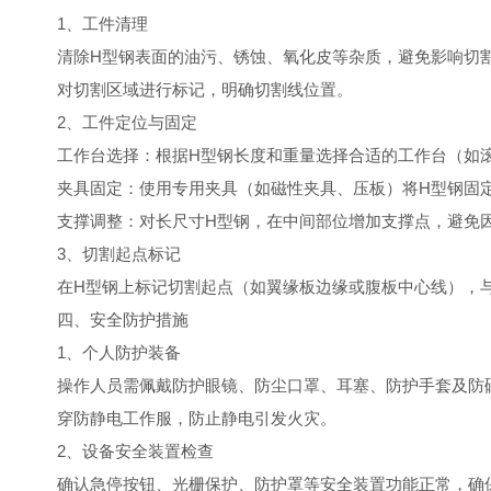
1、工件清理
清除H型钢表面的油污、锈蚀、氧化皮等杂质，避免影响切割
对切割区域进行标记，明确切割线位置。
2、工件定位与固定
工作台选择：根据H型钢长度和重量选择合适的工作台（如滚
夹具固定：使用专用夹具（如磁性夹具、压板）将H型钢固定
支撑调整：对长尺寸H型钢，在中间部位增加支撑点，避免因
3、切割起点标记
在H型钢上标记切割起点（如翼缘板边缘或腹板中心线），与
四、安全防护措施
1、个人防护装备
操作人员需佩戴防护眼镜、防尘口罩、耳塞、防护手套及防砸
穿防静电工作服，防止静电引发火灾。
2、设备安全装置检查
确认急停按钮、光栅保护、防护罩等安全装置功能正常，确保