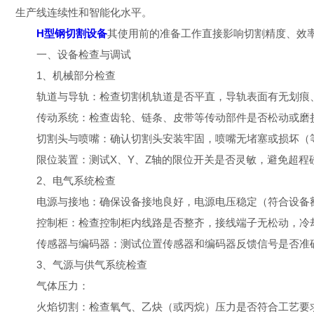
生产线连续性和智能化水平。
H型钢切割设备
其使用前的准备工作直接影响切割精度、效
一、设备检查与调试
1、机械部分检查
轨道与导轨：检查切割机轨道是否平直，导轨表面有无划痕、
传动系统：检查齿轮、链条、皮带等传动部件是否松动或磨损
切割头与喷嘴：确认切割头安装牢固，喷嘴无堵塞或损坏（等
限位装置：测试X、Y、Z轴的限位开关是否灵敏，避免超程
2、电气系统检查
电源与接地：确保设备接地良好，电源电压稳定（符合设备额
控制柜：检查控制柜内线路是否整齐，接线端子无松动，冷
传感器与编码器：测试位置传感器和编码器反馈信号是否准
3、气源与供气系统检查
气体压力：
火焰切割：检查氧气、乙炔（或丙烷）压力是否符合工艺要求（如氧