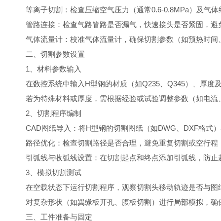
等离子切割：检查压缩空气压力（通常0.6-0.8MPa）及气
管路连接：检查气路管路是否漏气，快速接头是否紧固，避
气体流量计：校准气体流量计，确保切割参数（如预热时间、
二、切割参数设置
1、材料参数输入
在数控系统中输入H型钢的材质（如Q235、Q345）、厚度
若为特殊材料或厚度，需根据经验或试验调整参数（如电流
2、切割程序编制
CAD图纸导入：将H型钢的切割图纸（如DWG、DXF格式
路径优化：检查切割路径是否合理，避免重复切割或空行程
引弧线与收弧线设置：在切割起点和终点添加引弧线，防止起
3、模拟切割测试
在空载状态下运行切割程序，观察切割头移动轨迹是否与图纸
对复杂形状（如翼缘板开孔、腹板切割）进行局部模拟，确
三、工件准备与固定