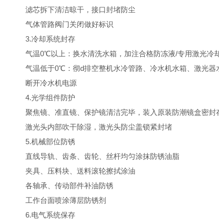
滤芯拆下清洁晾干，接口封堵防尘
气体管路阀门关闭做好标识
3.冷却系统封存
气温0℃以上：换水清洗水箱，加注合格防冻液/专用激光冷却
气温低于0℃：彻d排空整机水冷管路、冷水机水箱、激光器
断开冷水机电源
4.光学组件防护
聚焦镜、准直镜、保护镜清洁完毕，装入原装防潮镜盒密封
激光头内部吹干除湿，激光头防尘盖锁紧封堵
5.机械部位防锈
直线导轨、齿条、齿轮、丝杆均匀涂抹防锈油脂
夹具、压料块、送料滚轮擦拭涂油
各轴承、传动部件补油防锈
工作台面喷涂薄层防锈剂
6.电气系统保存