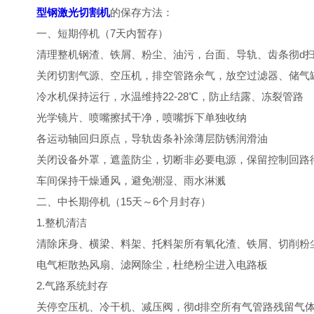
型钢激光切割机
的保存方法：
一、短期停机（7天内暂存）
清理整机钢渣、铁屑、粉尘、油污，台面、导轨、齿条彻d
关闭切割气源、空压机，排空管路余气，放空过滤器、储气
冷水机保持运行，水温维持22-28℃，防止结露、冻裂管路
光学镜片、喷嘴擦拭干净，喷嘴拆下单独收纳
各运动轴回归原点，导轨齿条补涂薄层防锈润滑油
关闭设备外罩，遮盖防尘，切断非必要电源，保留控制回路
车间保持干燥通风，避免潮湿、雨水淋溅
二、中长期停机（15天～6个月封存）
1.整机清洁
清除床身、横梁、料架、托料架所有氧化渣、铁屑、切削粉
电气柜散热风扇、滤网除尘，杜绝粉尘进入电路板
2.气路系统封存
关停空压机、冷干机、减压阀，彻d排空所有气管路残留气体