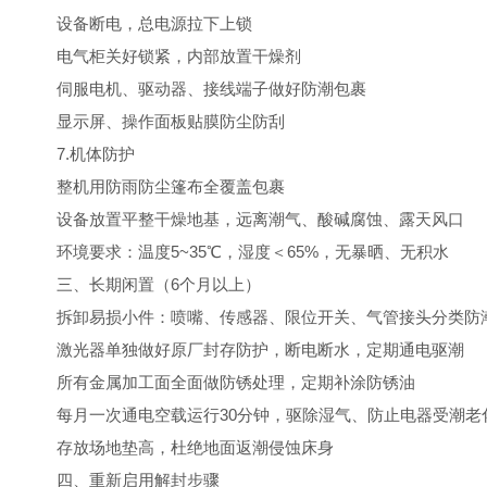
设备断电，总电源拉下上锁
电气柜关好锁紧，内部放置干燥剂
伺服电机、驱动器、接线端子做好防潮包裹
显示屏、操作面板贴膜防尘防刮
7.机体防护
整机用防雨防尘篷布全覆盖包裹
设备放置平整干燥地基，远离潮气、酸碱腐蚀、露天风口
环境要求：温度5~35℃，湿度＜65%，无暴晒、无积水
三、长期闲置（6个月以上）
拆卸易损小件：喷嘴、传感器、限位开关、气管接头分类防
激光器单独做好原厂封存防护，断电断水，定期通电驱潮
所有金属加工面全面做防锈处理，定期补涂防锈油
每月一次通电空载运行30分钟，驱除湿气、防止电器受潮老
存放场地垫高，杜绝地面返潮侵蚀床身
四、重新启用解封步骤