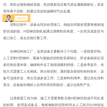
式，割炬会预热钢材表面，然后喷射高压氧气使金属燃烧熔化；若采
用等离子切割，则通过高温电弧瞬间气化金属。
切割过程中，设备会同步处理坡口。例如在焊接前需要将钢材端
部切成斜面，H型钢切割机能通过调整割炬角度，一次性完成直切与
坡口加工，省去后续打磨工序。
在钢结构加工厂，这类设备主要解决三个问题。一是精度控制。
人工切割H型钢时，翼缘与腹板的切割线容易错位，而设备能保证误
差控制在毫米级，确保构件在工地现场顺利拼接。二是效率提升。传
统方式需要工人先画线、再分段切割，遇到复杂形状时耗时较长；设
备可连续作业，单次完成多道工序。三是材料利用率。通过优化排料
算法，设备能在钢材上合理布局切割路径，减少边角料产生。
以某桥梁工程为例，施工方需要将数百根H型钢切割成不同长度
的斜撑。使用该设备后，每根钢材的切割时间从人工的20分钟缩短