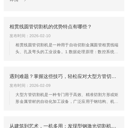
化的闭环...
相贯线圆管切割机的优势特点有哪些？
发布时间：2026-02-10
相贯线圆管切割机是一种用于自动切割金属圆管相贯线端
头、孔及弯头的工业设备。1.数据处理原理：数控系统接
收CAD/CAM软件生成的相贯线模型数据，如圆管直径、相
贯角、切口深度等，将其转化为机床可识别的G代码。再
结合设备参数，如刀具补偿值、轴行程限制等对切割路径
遇到难题？掌握这些技巧，轻松应对大型方管切割机的常见挑战
进行优化。2.多轴联动控制原理：相贯线切割需X轴(管料
发布时间：2026-02-09
进给)、Y轴(刀具横向移动)、Z轴(刀具升降)及A轴(管料旋
转)的协同联动。数控系统通过脉冲信号控制各轴驱动器与
大型方管切割机是一种专门用于高效、精准切割方形或矩
电机，确保运动轨迹匹配相贯线曲线。3.实时监测原理：
形金属管材的自动化加工设备，广泛应用于钢结构、机械
数控...
制造、桥梁工程、建筑幕墙、轨道交通及重型装备等行
业。该设备能够对尺寸较大、壁厚较厚的方管（通常截面
边长从几十毫米至数百毫米不等）进行定长切断、斜切、
从建筑到艺术，一机多用：发现型钢激光切割机的无限可能