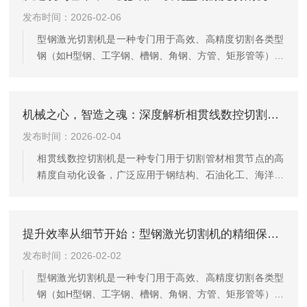
坡口、开孔及复杂轮廓切割，满足高精度、高效率的生产
发布时间：2026-02-06
需求。大型方管切割机通常采用数控（CNC）系统控制，
集成伺服驱动、精密导轨和高刚性机架结构，确保运行稳
型钢激光切割机是一种专门用于高效、高精度切割各类型
定与重复定位精度。其核心切割方式包括火焰切割、等离
钢（如H型钢、工字钢、槽钢、角钢、方管、矩形管等）的
子切割、激光切割或锯切，其中等...
智能化数控设备。它融合了高功率光纤激光技术、精密运
动控制系统与专用夹持送料机构，广泛应用于钢结构建
筑、桥梁工程、机械制造、轨道交通及重型装备等行业。
机械之心，智造之魂：深度解析相贯线数控切割机核心部件！
该设备的核心优势在于其“柔性加工”能力。传统型钢加工依
发布时间：2026-02-04
赖多道工序（如锯切、钻孔、铣削），而型钢激光切割机
可一次性完成三维立体切割、斜切、开孔、坡口、刻字等
相贯线数控切割机是一种专门用于切割管材相贯节点的高
多种复杂工艺，无需更换模具或刀具，大幅缩短生产周
精度自动化设备，广泛应用于钢结构、石油化工、海洋工
期。其采用高功率（通常1kW...
程、桥梁建设、压力容器及建筑幕墙等领域。所谓“相贯
线”，是指两个或多个管件在空间中相交时，其交线所形成
的复杂三维曲线。传统手工或半自动切割难以精确完成此
提升效率从细节开始：型钢激光切割机的精细保养秘籍！
类曲线，而相贯线数控切割机通过计算机控制，可高效、
发布时间：2026-02-02
精准地完成各类管材（如圆管、方管、矩形管等）的相贯
切割。该设备通常由数控系统、伺服驱动系统、旋转卡
型钢激光切割机是一种专门用于高效、高精度切割各类型
盘、割炬（火焰、等离子或激光）、支撑托架及操作软件
钢（如H型钢、工字钢、槽钢、角钢、方管、矩形管等）的
组成。工作时，用户通过专用CA...