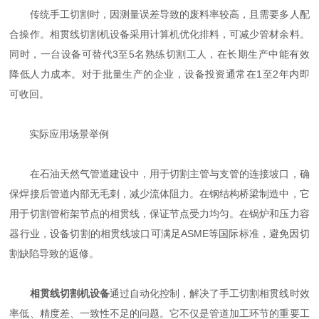
传统手工切割时，因测量误差导致的废料率较高，且需要多人配
合操作。相贯线切割机设备采用计算机优化排料，可减少管材余料。
同时，一台设备可替代3至5名熟练切割工人，在长期生产中能有效
降低人力成本。对于批量生产的企业，设备投资通常在1至2年内即
可收回。
实际应用场景举例
在石油天然气管道建设中，用于切割主管与支管的连接坡口，确
保焊接后管道内部无毛刺，减少流体阻力。在钢结构桥梁制造中，它
用于切割管桁架节点的相贯线，保证节点受力均匀。在锅炉和压力容
器行业，设备切割的相贯线坡口可满足ASME等国际标准，避免因切
割缺陷导致的返修。
相贯线切割机设备
通过自动化控制，解决了手工切割相贯线时效
率低、精度差、一致性不足的问题。它不仅是管道加工环节的重要工