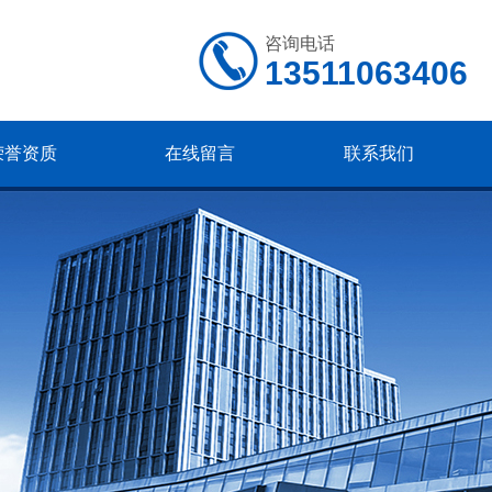
咨询电话
13511063406
荣誉资质
在线留言
联系我们