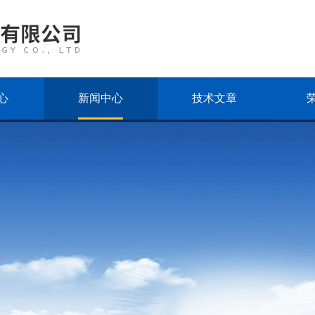
心
新闻中心
技术文章