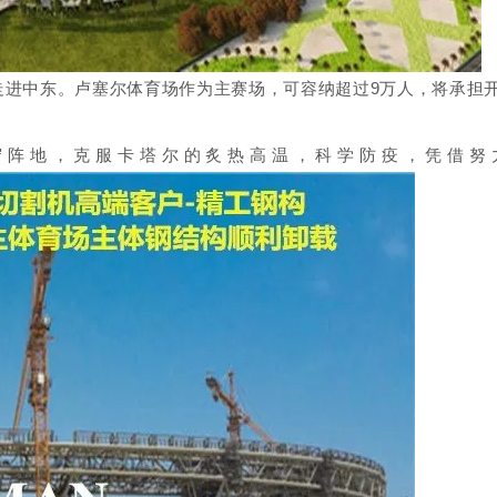
走进中东。卢塞尔体育场作为主赛场，可容纳超过9万人，将承担
CC 的工程师们坚守阵地，克服卡塔尔的炙热高温，科学防