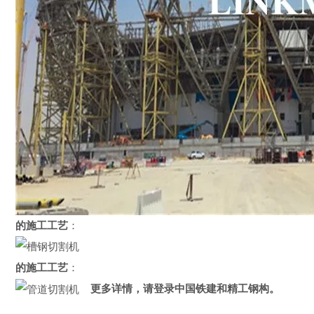
的施工工艺
：
的施工工艺
：
更多详情，请登录中国铁建和精工钢构。