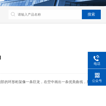
场
电话
公众号
顶部的环形桁架像一条巨龙，在空中画出一条优美曲线，展示着力