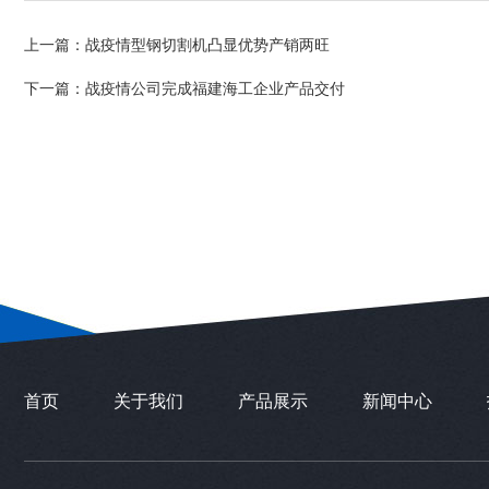
上一篇：
战疫情型钢切割机凸显优势产销两旺
下一篇：
战疫情公司完成福建海工企业产品交付
首页
关于我们
产品展示
新闻中心