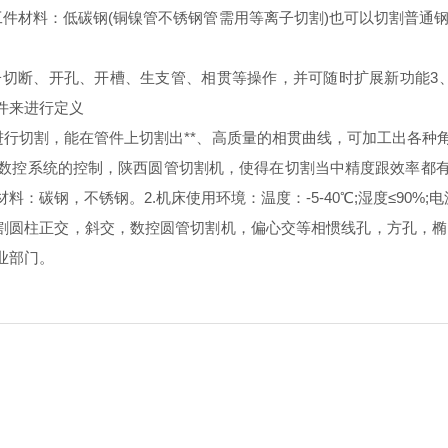
材料：低碳钢(铜镍管不锈钢管需用等离子切割)也可以切割普通钢
切断、开孔、开槽、生支管、相贯等操作，并可随时扩展新功能3、
件来进行定义
切割，能在管件上切割出**、高质量的相贯曲线，可加工出各种
数控系统的控制，陕西圆管切割机，使得在切割当中精度跟效率都
不锈钢。2.机床使用环境：温度：-5-40℃;湿度≤90%;电源：380V
圆柱正交，斜交，数控圆管切割机，偏心交等相惯线孔，方孔，椭
业部门。