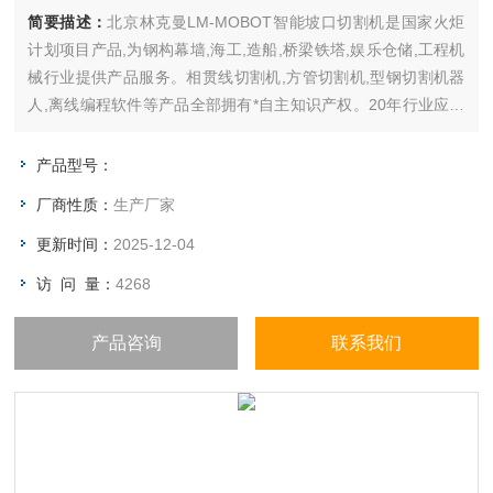
简要描述：
北京林克曼LM-MOBOT智能坡口切割机是国家火炬
计划项目产品,为钢构幕墙,海工,造船,桥梁铁塔,娱乐仓储,工程机
械行业提供产品服务。相贯线切割机,方管切割机,型钢切割机器
人,离线编程软件等产品全部拥有*自主知识产权。20年行业应用
经验为近干家企业提供产品服务,参与国内外众多高速公路、高铁
车站、机场航站楼、广播电视塔、会展中心体育场馆、城市广场
产品型号：
地标性建筑工程和建设。
厂商性质：
生产厂家
更新时间：
2025-12-04
访 问 量：
4268
产品咨询
联系我们