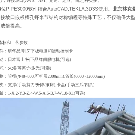
心，焊接坡口(AWS、API、定角、定点、固定)种类多。
PIPE3000软件结合AutoCAD,TEKLA,3D3S使用。
北京林克
焊接坡口嵌板槽孔虾米节结构对称编程等特殊工艺，不仅确保大
可成倍提高。
指标和工艺参数
器件：研华品牌15"平板电脑和运动控制卡
驱动：日本富士/松下品牌伺服电机(可选)
式：火焰/等离子/激光(可选)
：管径(Φ48~800,可扩展2000mm),管长(6000~12000mm)
夹：支撑(手动剪刀/升降/滚床),卡盘(手动三爪/四爪)
1-X,2-Y,3-Z,4-W,5-A,6-B,7-W1,8-X1(可选)