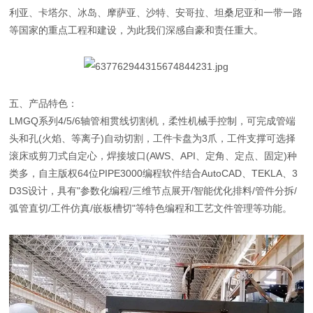
利亚、卡塔尔、冰岛、摩萨亚、沙特、安哥拉、坦桑尼亚和一带一路
等国家的重点工程和建设，为此我们深感自豪和责任重大。
五、产品特色：
LMGQ系列4/5/6轴管相贯线切割机，柔性机械手控制，可完成管端
头和孔(火焰、等离子)自动切割，工件卡盘为3爪，工件支撑可选择
滚床或剪刀式自定心，焊接坡口(AWS、API、定角、定点、固定)种
类多，自主版权64位PIPE3000编程软件结合AutoCAD、TEKLA、3
D3S设计，具有"参数化编程/三维节点展开/智能优化排料/管件分拆/
弧管直切/工件仿真/嵌板槽切"等特色编程和工艺文件管理等功能。