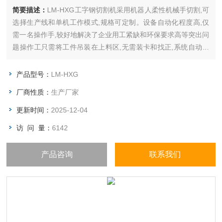
简要描述：
LM-HXG工字钢切割机采用机器人柔性机械手切割,可
选择生产线和单机工作模式,规格可定制。设备自动化程度高,仅
需一名操作手,较好地解决了企业用工紧缺和环保要求高等突出问
题操作工只需将工件吊装在上料区,无需装卡和找正,系统自动完
成送料、切割、除尘和出料,操作工无需任何制图知识和学历.即
可轻松实现机床操作编程。
产品型号：
LM-HXG
厂商性质：
生产厂家
更新时间：
2025-12-04
访 问 量：
6142
产品咨询
联系我们