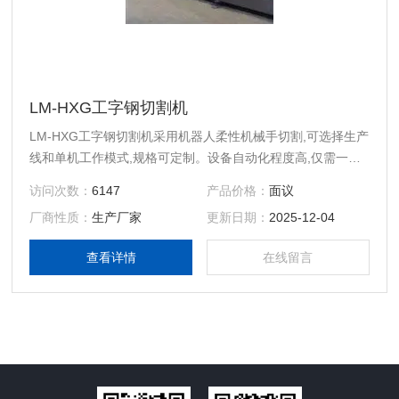
LM-HXG工字钢切割机
LM-HXG工字钢切割机采用机器人柔性机械手切割,可选择生产
线和单机工作模式,规格可定制。设备自动化程度高,仅需一名
操作手,较好地解决了企业用工紧缺和环保要求高等突出问题
访问次数：
6147
产品价格：
面议
操作工只需将工件吊装在上料区,无需装卡和找正,系统自动完
厂商性质：
生产厂家
更新日期：
2025-12-04
成送料、切割、除尘和出料,操作工无需任何制图知识和学历.
即可轻松实现机床操作编程。
查看详情
在线留言