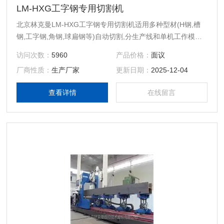
LM-HXG工字钢专用切割机
北京林克曼LM-HXG工字钢专用切割机适用多种型材(H钢,槽
钢,工字钢,角钢,球扁钢等)自动切割,分生产线和单机工作模式,
规格可定制。提供(GB,JIS,ASTM)型材库,焊接坡口种类齐全
访问次数：
5960
产品价格：
面议
(AWS,API,定角,定点,固定),特别适合海洋工程,钢结构,造船,桥
厂商性质：
生产厂家
更新日期：
2025-12-04
梁铁塔,物流仓储,建筑和工程机械等行业,兼容IGES,DXF,SAT
和STL等数据接口,并提供NC类DSTV等同规范。
查看详情
在线留言