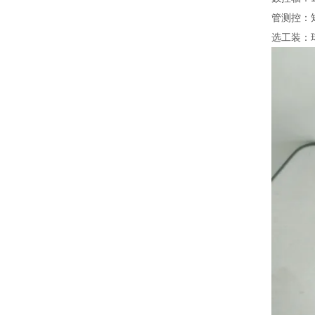
管测控：
选工装：球