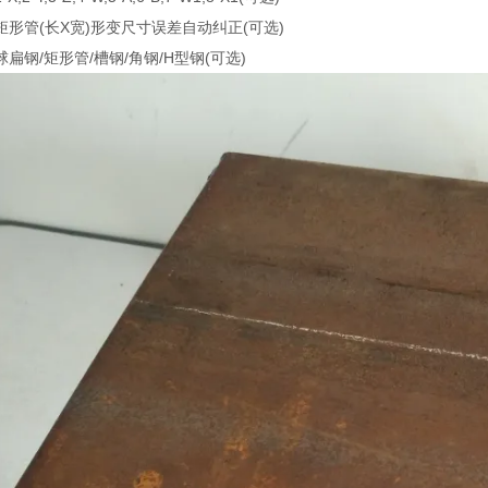
矩形管(长X宽)形变尺寸误差自动纠正(可选)
扁钢/矩形管/槽钢/角钢/H型钢(可选)