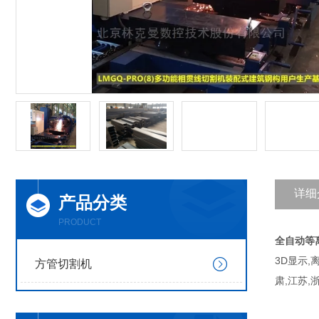
详细
产品分类
PRODUCT
全自动等
3D显示,
方管切割机
肃,江苏,