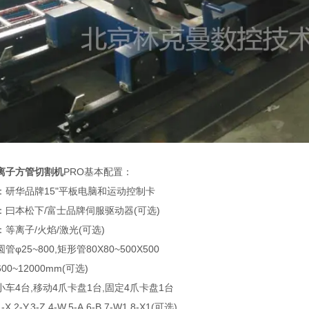
离子方管切割机
PRO基本配置：
：研华品牌15"平板电脑和运动控制卡
：曰本松下/富士品牌伺服驱动器(可选)
等离子/火焰/激光(可选)
φ25~800,矩形管80X80~500X500
0~12000mm(可选)
车4台,移动4爪卡盘1台,固定4爪卡盘1台
,2-Y,3-Z,4-W,5-A,6-B,7-W1,8-X1(可选)