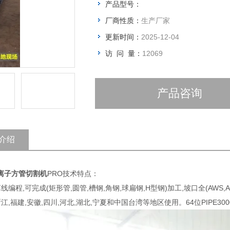
产品型号：
厂商性质：
生产厂家
更新时间：
2025-12-04
访 问 量：
12069
产品咨询
介绍
离子方管切割机
PRO技术特点：
离线编程,可完成(矩形管,圆管,槽钢,角钢,球扁钢,H型钢)加工,坡口全(AWS,A
浙江,福建,安徽,四川,河北,湖北,宁夏和中国台湾等地区使用。64位PIPE3000与