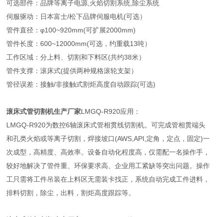
可选部件：品牌等离子电源,火焰切割系统,除尘系统
伺服驱动：日本富士/松下品牌伺服电机(可选）
管件直径：φ100~920mm(可扩展2000mm)
管件长度：600~12000mm(可选，约重载13吨）
工作区域：分上料、切割和下料区(共约38米）
管件支撑：滚床式(提供两种规格滚轮支架）
管径误差：接触/非接触式割炬高度自动跟踪(可选)
滚床式管切割机生产厂家
LMGQ-R920应用：
LMGQ-R920为数控6轴滚床式管相贯线切割机。可完成管相贯端头
和孔类火焰或等离子切割，焊接坡口(AWS,API,定角，定点，固定)一
次成型，高精度、高效率。设备自动化程度高，仅需配一名操作手，
较好地解决了管件重、环保要求高、企业用工紧缺等突出问题。操作
工只需将工件吊装在上料区无需装卡找正，系统自动完成工件进料，
排料切割，除尘，出料，割炬高度跟踪等。