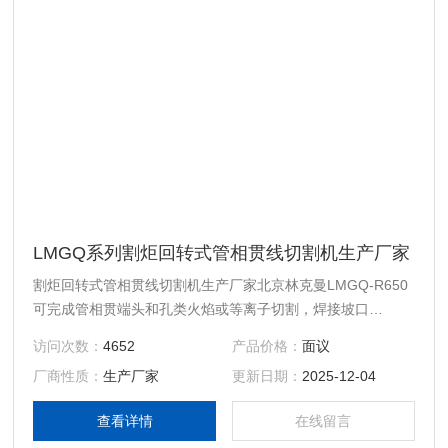
LMGQ系列割炬回转式管相贯线切割机生产厂家
割炬回转式管相贯线切割机生产厂家北京林克曼LMGQ-R650
可完成管相贯端头和孔类火焰或等离子切割，焊接坡口
（AWS,API,定角，定点，固定）-次成型，高精度、高效率。
访问次数：
4652
产品价格：
面议
厂商性质：
生产厂家
更新日期：
2025-12-04
查看详情
在线留言