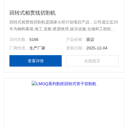
回转式相贯线切割机
回转式相贯线切割机是国家火炬计划项目产品，公司成立近20
年为钢构幕墙,海工,造船,桥梁铁塔,娱乐设施,仓储和工程机械
等近千家企业和个体经济提供服务。详细信息请选择“进入展
访问次数：
5166
产品价格：
面议
台”。
厂商性质：
生产厂家
更新日期：
2025-12-04
查看详情
在线留言