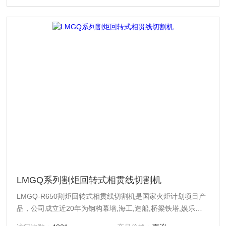
LMGQ系列割炬回转式相贯线切割机
LMGQ-R650割炬回转式相贯线切割机是国家火炬计划项目产
品，公司成立近20年为钢构幕墙,海工,造船,桥梁铁塔,娱乐设
施,仓储和工程机械等近千家企业和个体经济提供服务。详细