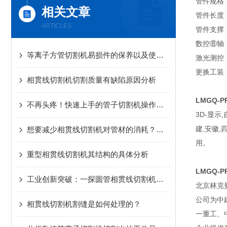
管件规格：圆
相关文章
管件长度：6
ARTICLES
管件支撑：
数控⑧轴：1-
等离子方管切割机易损件的保养以及使用过程中应该注意的问题
激光测控
更换工装：
相贯线切割机切割质量有缺陷原因分析
LMGQ-
不再头疼！快速上手的管子切割机操作指南
3D-显示
建,安徽,
想要减少相贯线切割机对管材的消耗？这样做就可以了！
用。
重型相贯线切割机其结构的具体分析
LMGQ-
工业创新突破：一探圆管相贯线切割机内部构造
北京林克
公司为中
相贯线切割机割缝是如何处理的？
一重工、