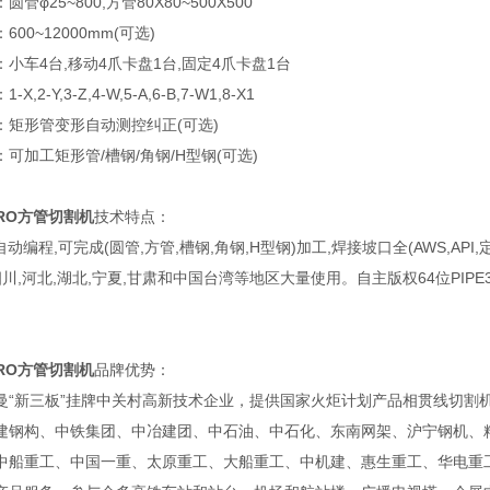
管φ25~800,方管80X80~500X500
00~12000mm(可选)
小车4台,移动4爪卡盘1台,固定4爪卡盘1台
X,2-Y,3-Z,4-W,5-A,6-B,7-W1,8-X1
：矩形管变形自动测控纠正(可选)
可加工矩形管/槽钢/角钢/H型钢(可选)
PRO方管切割机
技术特点：
,自动编程,可完成(圆管,方管,槽钢,角钢,H型钢)加工,焊接坡口全(AWS,API,
四川,河北,湖北,宁夏,甘肃和中国台湾等地区大量使用。自主版权64位PIPE3000
PRO方管切割机
品牌优势：
曼“新三板”挂牌中关村高新技术企业，提供国家火炬计划产品相贯线切割
建钢构、中铁集团、中冶建团、中石油、中石化、东南网架、沪宁钢机、
中船重工、中国一重、太原重工、大船重工、中机建、惠生重工、华电重