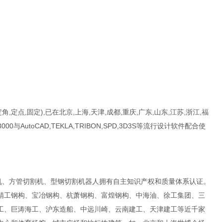
定角,定点,固定),已在北京,上海,天津,成都,重庆,广东,山东,江苏,浙江,福
与AutoCAD,TEKLA,TRIBON,SPD,3D3S等流行设计软件配合使
机、方管切割机、型钢切割机器人拥有自主知识产权和质量体系认证。
精工钢构、宝冶钢构、杭萧钢构、富煌钢构、中海油、徐工集团、三
工、巨涛海工、沪东造船、中远川崎、云南建工、天津建工等近千家