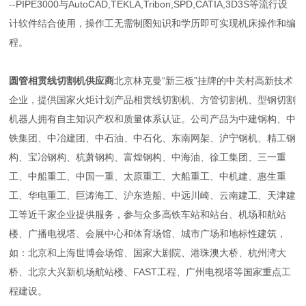
--PIPE3000与AutoCAD,TEKLA,Tribon,SPD,CATIA,3D3S等流行设
计软件结合使用，操作工无需制图知识和学历即可实现机床操作和编
程。
圆管相贯线切割机
供应商
北京林克曼“新三板”挂牌的中关村高新技术
企业，提供国家火炬计划产品相贯线切割机、方管切割机、型钢切割
机器人拥有自主知识产权和质量体系认证。公司产品为中建钢构、中
铁集团、中冶建团、中石油、中石化、东南网架、沪宁钢机、精工钢
构、宝冶钢构、杭萧钢构、富煌钢构、中海油、徐工集团、三一重
工、中船重工、中国一重、太原重工、大船重工、中机建、惠生重
工、华电重工、巨涛海工、沪东造船、中远川崎、云南建工、天津建
工等近千家企业提供服务，参与众多高铁车站和站台、机场和航站
楼、广播电视塔、会展中心和体育场馆、城市广场和地标性建筑，
如：北京和上海世博会场馆、国家大剧院、港珠澳大桥、杭州湾大
桥、北京大兴新机场航站楼、FAST工程、广州电视塔等国家重点工
程建设。