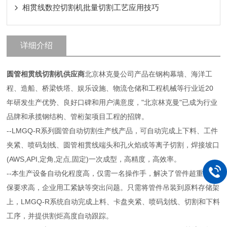
相贯线数控切割机批量切割工艺应用技巧
详细介绍
圆管相贯线切割机
供应商
北京林克曼公司产品在钢构幕墙、海洋工
程、造船、桥梁铁塔、娱乐设施、物流仓储和工程机械等行业近20
年研发生产优势、良好口碑和用户满意度，"北京林克曼"已成为行业
品牌和承揽钢结构、管桁架项目工程的招牌。
--LMGQ-R系列圆管自动切割生产线产品，可自动完成上下料、工件
夹紧、喷码划线、圆管相贯线端头和孔火焰或等离子切割，焊接坡口
(AWS,API,定角,定点,固定)一次成型，高精度，高效率。
--本生产设备自动化程度高，仅需一名操作手，解决了管件超重，环
保要求高，企业用工紧缺等突出问题。只需将管件吊装到原料存储架
上，LMGQ-R系统自动完成上料、卡盘夹紧、喷码划线、切割和下料
工序，并提供割炬高度自动跟踪。