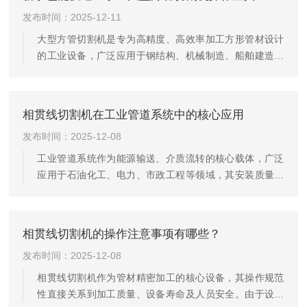
动上下料装置组成。机械臂采用高刚性结构设计，臂展可
发布时间：2025-12-11
达1650mm，负载10kg，支持六轴或七轴联动，可灵活完
成复杂空间运动；切割系统兼容火焰、等离子或激光切割
大型方管切割机是专为高精度、高效率加工方形管材设计
技术，等离子电源可实现±45°坡口切割，切割厚度达
的工业设备，广泛应用于钢结构、机械制造、船舶建造等
20mm...
领域。其核心功能包括相贯线切割、坡口加工及复杂图形
切割，可实现方管端部与圆管、异型管的无缝搭接。采用
数控系统与激光/等离子切割技术，可实现直线、曲线、相
相贯线切割机在工业管道系统中的核心应用
贯线及复杂形状的精确切割，误差控制在±0.03mm至
发布时间：2025-12-08
±1mm之间，满足钢结构连接、机械零件加工等场景的严
苛要求。例如，在建筑钢结构中，切割后的方管可完m拼
工业管道系统作为能源输送、介质流转的核心载体，广泛
接，提升整体稳定性。大型方管切割机的操作指南：...
应用于石油化工、电力、市政工程等领域，其安装质量与
运行稳定性直接关系到工业生产效率与安全。相贯线切割
机凭借对管材相贯线、坡口等关键结构的精密加工能力，
成为管道系统预制与安装环节的核心装备，大幅提升了管
相贯线切割机的操作注意事项有哪些？
道工程的施工质量与效率。管道预制阶段的精准下料是相
发布时间：2025-12-08
贯线切割机的核心应用场景之一。工业管道系统中存在大
量不同规格的管材对接需求，传统切割方式难以保证相贯
相贯线切割机作为管材精密加工的核心设备，其操作规范
线轮廓的精度，易导致对接间隙不均。相贯线切割机通过
性直接关系到加工质量、设备寿命及人员安全。由于设备
数控系统导入管道三维模型，可自...