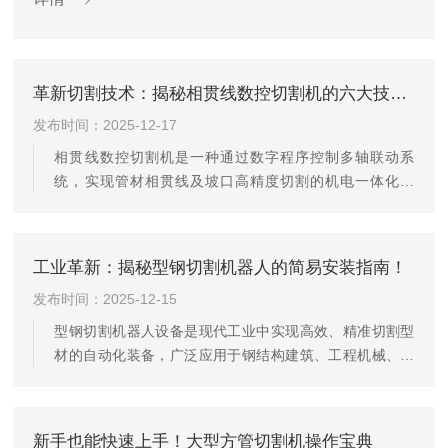
化的闭环...
革新切割技术：揭秘相贯线数控切割机的六大技术优势
发布时间：2025-12-17
相贯线数控切割机是一种通过数字程序控制多轴联动系
统，实现管材相贯线及坡口高精度切割的机电一体化设
备，广泛应用于钢结构、石油化工、造船及建筑工程领
域。该设备核心优势在于其多轴联动控制系统，通常采用
五轴或六轴联动，集成割炬摆动、旋转及升降功能，可自
工业革新：揭秘型钢切割机器人的简易安装指南！
动生成切割路径并执行偏心补偿、坡口角度调整等操作，
发布时间：2025-12-15
满足主管与支管正交、斜交、偏心交等复杂相贯结构的加
工需求。其切割精度可达±0.2mm，切割管径范围覆盖30-
型钢切割机器人设备是现代工业中实现高效、精准切割型
1500mm，切割厚度支持1-180mm，等离子切割速度更可
材的自动化装备，广泛应用于钢结构建筑、工程机械、海
突破...
洋工程等领域。其核心优势在于将机械臂的灵活性与智能
控制技术深度融合，显著提升生产效率与加工质量。该设
备主要由多轴联动机械臂、切割系统、智能控制系统及自
新手也能快速上手！大型方管切割机操作宝典