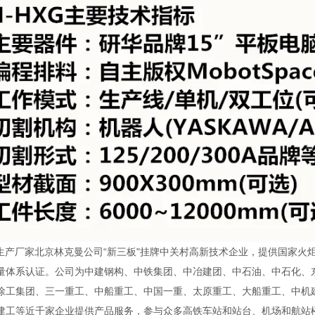
XG生产厂家北京林克曼公司“新三板"挂牌中关村高新技术企业，提供国家
量体系认证。公司为中建钢构、中铁集团、中冶建团、中石油、中石化、
徐工集团、三一重工、中船重工、中国一重、太原重工、大船重工、中机
建工等近千家企业提供产品服务，参与众多高铁车站和站台、机场和航站