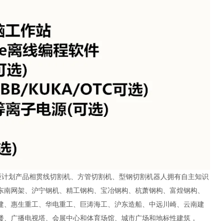
火炬计划产品相贯线切割机、方管切割机、型钢切割机器人拥有自主知识
东南网架、沪宁钢机、精工钢构、宝冶钢构、杭萧钢构、富煌钢构、
建、惠生重工、华电重工、巨涛海工、沪东造船、中远川崎、云南建
楼、广播电视塔、会展中心和体育场馆、城市广场和地标性建筑，